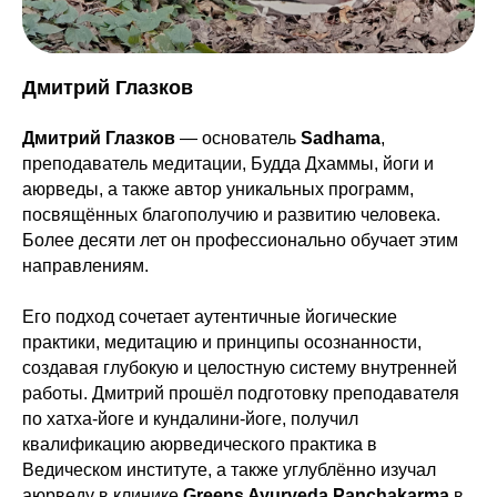
Дмитрий Глазков
Дмитрий Глазков
— основатель
Sadhama
,
преподаватель медитации, Будда Дхаммы, йоги и
аюрведы, а также автор уникальных программ,
посвящённых благополучию и развитию человека.
Более десяти лет он профессионально обучает этим
направлениям.
Его подход сочетает аутентичные йогические
практики, медитацию и принципы осознанности,
создавая глубокую и целостную систему внутренней
работы. Дмитрий прошёл подготовку преподавателя
по хатха-йоге и кундалини-йоге, получил
квалификацию аюрведического практика в
Ведическом институте, а также углублённо изучал
аюрведу в клинике
Greens Ayurveda Panchakarma
в