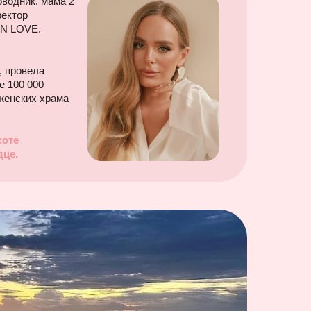
водник, мама 2
ректор
IN LOVE.
, провела
е 100 000
женских храма
соте
дце.