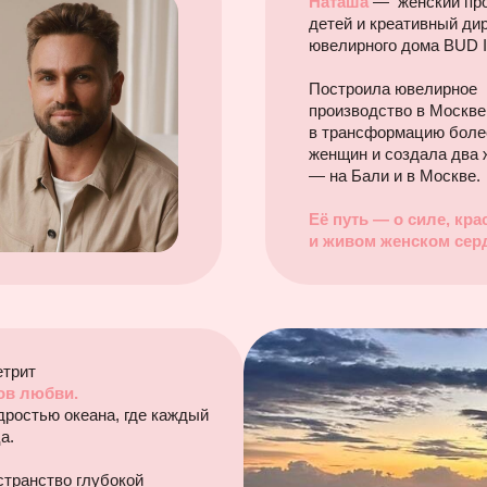
Наташа
— женский про
детей и креативный ди
ювелирного дома BUD 
Построила ювелирное
производство в Москве
в трансформацию боле
женщин и создала два 
— на Бали и в Москве.
Её путь — о силе, кра
и живом женском сер
етрит
ров любви.
удростью океана, где каждый
а.
странство глубокой