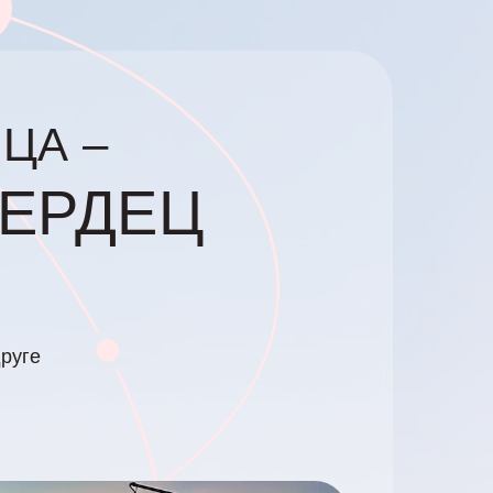
ЦА –
ЕРДЕЦ
друге