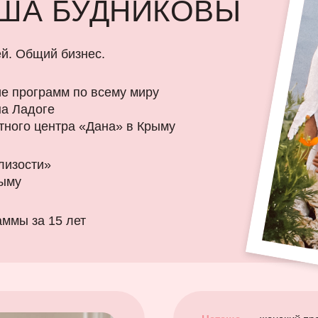
АША БУДНИКОВЫ
ей. Общий бизнес.
ие программ по всему миру
на Ладоге
тного центра «Дана» в Крыму
лизости»
рыму
аммы за 15 лет