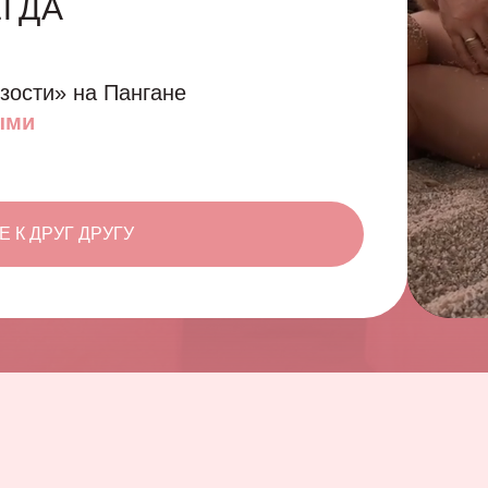
ГДА
зости» на Пангане
ыми
 К ДРУГ ДРУГУ