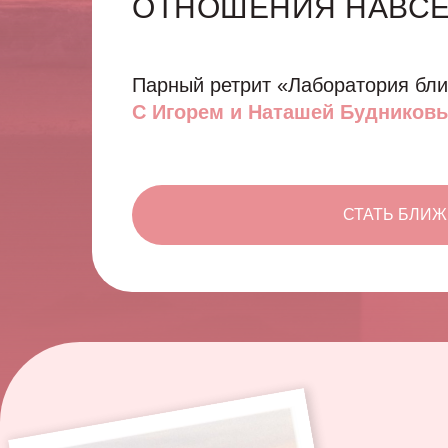
ОТНОШЕНИЯ НАВСЕ
Парный ретрит «Лаборатория бли
С Игорем и Наташей Будников
СТАТЬ БЛИЖЕ